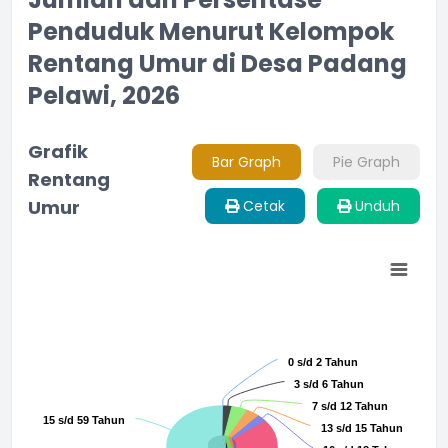
Penduduk Menurut Kelompok
Rentang Umur di Desa Padang
Pelawi, 2026
Grafik
Bar Graph
Pie Graph
Rentang
Umur
Cetak
Unduh
Chart
Pie chart with 11 slices.
0 s/d 2 Tahun
0 s/d 2 Tahun
3 s/d 6 Tahun
3 s/d 6 Tahun
7 s/d 12 Tahun
7 s/d 12 Tahun
15 s/d 59 Tahun
15 s/d 59 Tahun
13 s/d 15 Tahun
13 s/d 15 Tahun