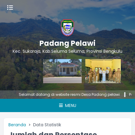
Padang Pelawi
Kec. Sukaraja, Kab.Seluma Seluma, Provinsi Bengkulu
Selamat datang di website resmi Desa Padang pelawi
Pemeri
MENU
Beranda
Data Statistik
Jumlah dan Persentase