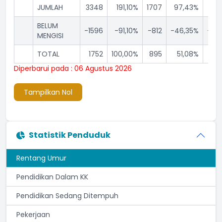
JUMLAH
3348
191,10%
1707
97,43%
164
BELUM
-1596
-91,10%
-812
-46,35%
-78
MENGISI
TOTAL
1752
100,00%
895
51,08%
85
Diperbarui pada : 06 Agustus 2026
Tampilkan Nol
Statistik Penduduk
Rentang Umur
Pendidikan Dalam KK
Pendidikan Sedang Ditempuh
Pekerjaan