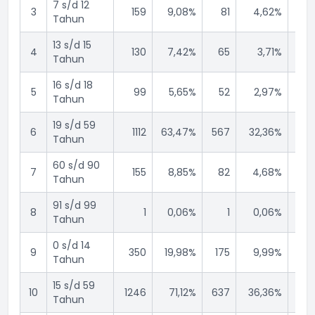
7 s/d 12
3
159
9,08%
81
4,62%
7
Tahun
13 s/d 15
4
130
7,42%
65
3,71%
6
Tahun
16 s/d 18
5
99
5,65%
52
2,97%
4
Tahun
19 s/d 59
6
1112
63,47%
567
32,36%
54
Tahun
60 s/d 90
7
155
8,85%
82
4,68%
7
Tahun
91 s/d 99
8
1
0,06%
1
0,06%
Tahun
0 s/d 14
9
350
19,98%
175
9,99%
17
Tahun
15 s/d 59
10
1246
71,12%
637
36,36%
60
Tahun