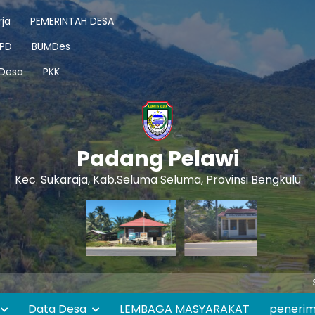
ja
PEMERINTAH DESA
PD
BUMDes
 Desa
PKK
Padang Pelawi
Kec. Sukaraja, Kab.Seluma Seluma, Provinsi Bengkulu
Selamat
Data Desa
LEMBAGA MASYARAKAT
peneri