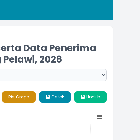
erta Data Penerima
 Pelawi, 2026
Pie Graph
Cetak
Unduh
 -0.5 to 0.5.