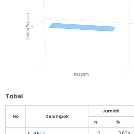
Jumlah Populasi
0
PESERTA
End of interactive chart.
Tabel
Jumlah
No
Kelompok
n
%
PESERTA
0
0,00%