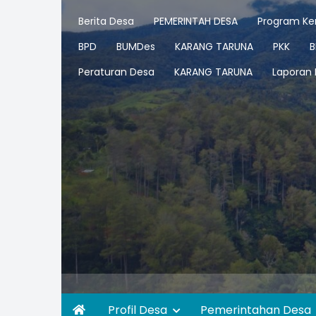
Berita Desa
PEMERINTAH DESA
Program Ker
BPD
BUMDes
KARANG TARUNA
PKK
B
Peraturan Desa
KARANG TARUNA
Laporan
Profil Desa
Pemerintahan Desa