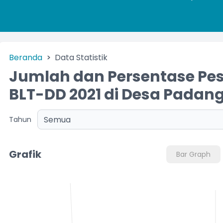
Beranda
Data Statistik
Jumlah dan Persentase Pes
BLT-DD 2021 di Desa Padang
Tahun
Grafik
Bar Graph
Chart
Bar chart with 2 bars.
The chart has 1 X axis displaying categories.
The chart has 1 Y axis displaying Jumlah Populasi. Range: