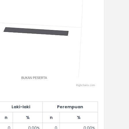
BUKAN PESERTA
Highcharts.com
Laki-laki
Perempuan
n
%
n
%
0
0,00%
0
0,00%