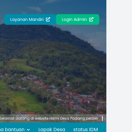
Layanan Mandiri
Login Admin
 datang di website resmi Desa Padang pelawi
Pemerintah Desa Pada
ma bantuan
Lapak Desa
status IDM