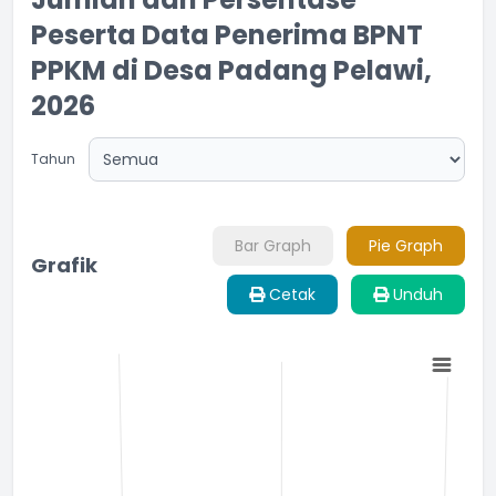
Peserta Data Penerima BPNT
PPKM di Desa Padang Pelawi,
2026
Tahun
Bar Graph
Pie Graph
Grafik
Cetak
Unduh
Chart
Bar chart with 2 bars.
The chart has 1 X axis displaying categories.
The chart has 1 Y axis displaying Jumlah Populasi. Range: -0.5