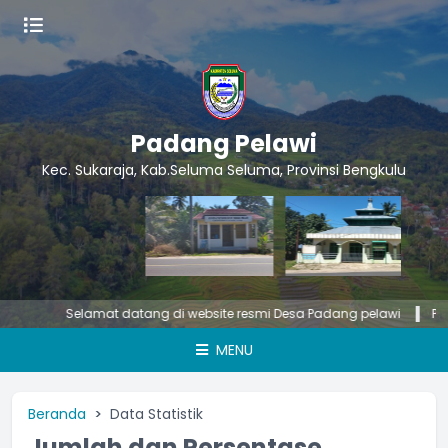
Padang Pelawi
Kec. Sukaraja, Kab.Seluma Seluma, Provinsi Bengkulu
Selamat datang di website resmi Desa Padang pelawi
Pemer
MENU
Beranda
Data Statistik
Jumlah dan Persentase